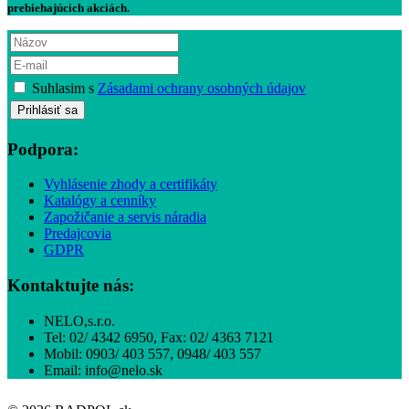
prebiehajúcich akciách.
Suhlasim s
Zásadami ochrany osobných údajov
Podpora:
Vyhlásenie zhody a certifikáty
Katalógy a cenníky
Zapožičanie a servis náradia
Predajcovia
GDPR
Kontaktujte nás:
NELO,s.r.o.
Tel: 02/ 4342 6950, Fax: 02/ 4363 7121
Mobil: 0903/ 403 557, 0948/ 403 557
Email: info@nelo.sk