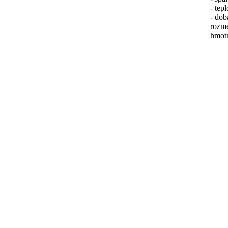
- tep
- dob
rozm
hmotn