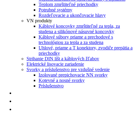
Teplom zmrštiteľné priechodky
Potrubné systémy
Rozdeľovacie a ukončovacie hlavy
VN produkty
Káblové koncovky zmrštiteľné za tepla, za
studena a silikónové násuvné koncovky
Káblové súbory priame a prechodové s
technológiou za tepla a za studena
Uhlové, priame a T konektory, zvodiče prepätia a
priechodky
Strihanie DIN líšt a káblových žľabov
Elektrické lisovacie zariadenie
Svorky a príslušenstvo pre vzdušné vedenie
Izolované prepichovacie NN svorky
Kotevné a nosné svorky
Príslušenstvo
NOVINKY
AKCIE
KONTAKT