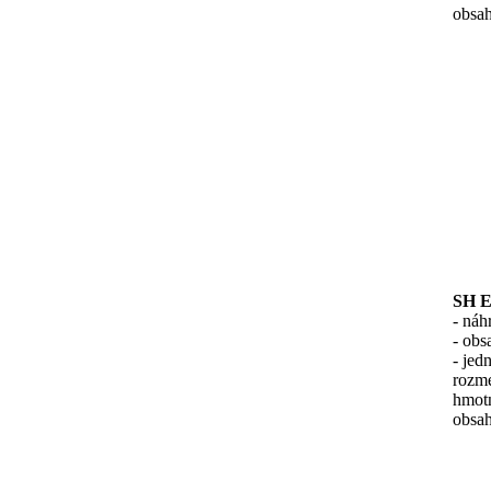
obsah
SH E
- náh
- ob
- jed
rozm
hmotn
obsah