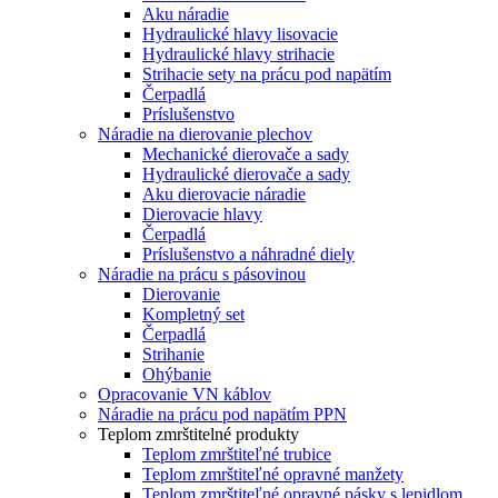
Aku náradie
Hydraulické hlavy lisovacie
Hydraulické hlavy strihacie
Strihacie sety na prácu pod napätím
Čerpadlá
Príslušenstvo
Náradie na dierovanie plechov
Mechanické dierovače a sady
Hydraulické dierovače a sady
Aku dierovacie náradie
Dierovacie hlavy
Čerpadlá
Príslušenstvo a náhradné diely
Náradie na prácu s pásovinou
Dierovanie
Kompletný set
Čerpadlá
Strihanie
Ohýbanie
Opracovanie VN káblov
Náradie na prácu pod napätím PPN
Teplom zmrštitelné produkty
Teplom zmrštiteľné trubice
Teplom zmrštiteľné opravné manžety
Teplom zmrštiteľné opravné pásky s lepidlom