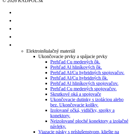
© 2026 RADPOL.sk
ÚVOD
O NÁS
ISHOP
KATALÓGY/CENNÍKY
PRODUKTY
Elektroinštalačný materiál
Ukončovacie prvky a spájacie prvky
Prehľad Cu medených ôk.
Prehľad Al hliníkových ôk.
Prehľad Al/Cu hybridných spojovačov.
Prehľad Al/Cu hybridných ôk.
Prehľad Al hliníkových spojovačov.
Prehľad Cu medených spojovačov.
Skrutkové oká a spojovače
Ukončovacie dutinky s izoláciou alebo
bez. Ukončovacie kolíky.
Izolované očká, vidličky, spojky a
konektory.
Neizolované ploché konektory a izolačné
návleky.
Viazacie pásky s príslušenstvom, kliešte na