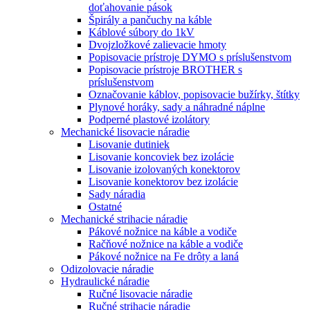
doťahovanie pások
Špirály a pančuchy na káble
Káblové súbory do 1kV
Dvojzložkové zalievacie hmoty
Popisovacie prístroje DYMO s príslušenstvom
Popisovacie prístroje BROTHER s
príslušenstvom
Označovanie káblov, popisovacie bužírky, štítky
Plynové horáky, sady a náhradné náplne
Podperné plastové izolátory
Mechanické lisovacie náradie
Lisovanie dutiniek
Lisovanie koncoviek bez izolácie
Lisovanie izolovaných konektorov
Lisovanie konektorov bez izolácie
Sady náradia
Ostatné
Mechanické strihacie náradie
Pákové nožnice na káble a vodiče
Račňové nožnice na káble a vodiče
Pákové nožnice na Fe drôty a laná
Odizolovacie náradie
Hydraulické náradie
Ručné lisovacie náradie
Ručné strihacie náradie