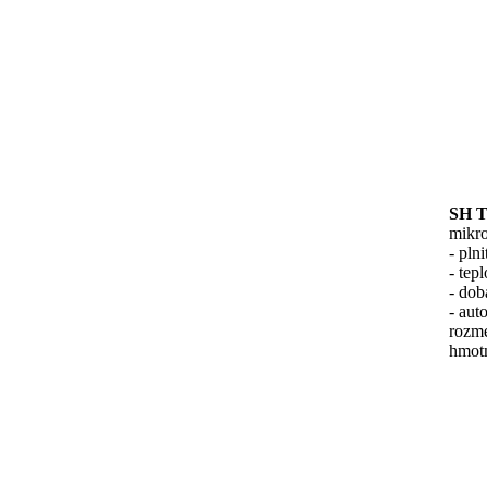
SH T
mikro
- pln
- tep
- dob
- aut
rozm
hmot