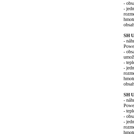
- obs
- jed
rozm
hmotn
obsah
SH U
- náh
Power
- obs
umožň
- tep
- jed
rozm
hmotn
obsah
SH U
- náh
Power
- tep
- obs
- jed
rozm
hmotn