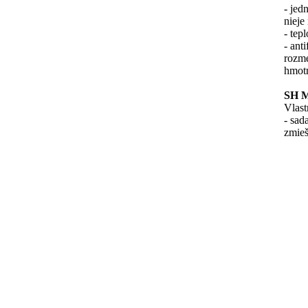
- jed
nieje
- tep
- ant
rozm
hmotn
SH M
Vlast
- sad
zmieš