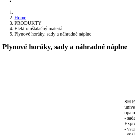
KONTAKT
Home
PRODUKTY
Elektroinštalačný materiál
Plynové horáky, sady a náhradné náplne
Plynové horáky, sady a náhradné náplne
SH E
unive
opalo
- sad
Expr
- vst
- spa