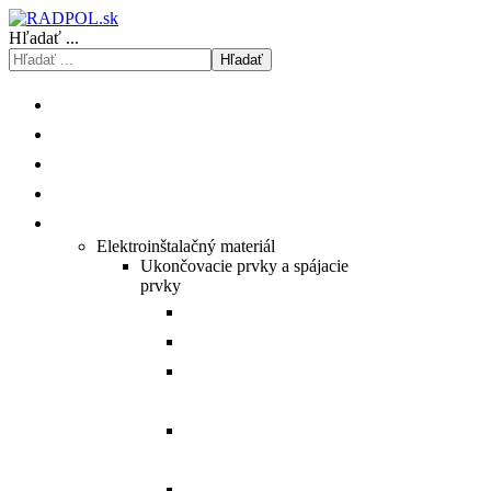
Hľadať ...
Hľadať
ÚVOD
O NÁS
ISHOP
KATALÓGY/CENNÍKY
PRODUKTY
Elektroinštalačný materiál
Ukončovacie prvky a spájacie
prvky
Prehľad Cu medených ôk.
Prehľad Al hliníkových ôk.
Prehľad Al/Cu hybridných
spojovačov.
Prehľad Al/Cu hybridných
ôk.
Prehľad Al hliníkových