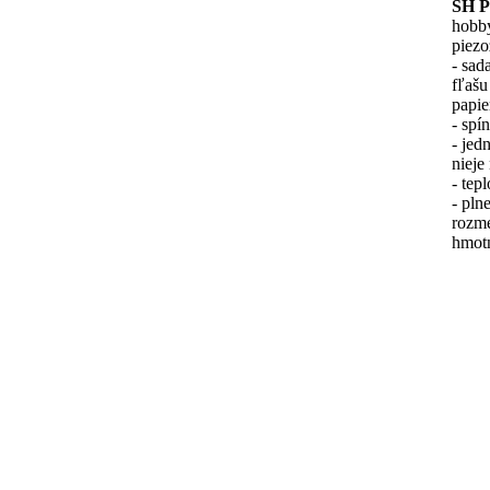
SH P
hobby
piezo
- sad
fľašu
papie
- spí
- jed
nieje
- tep
- pln
rozm
hmot