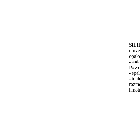
SH H
unive
opalo
- sad
Powe
- spa
- tep
rozm
hmotn