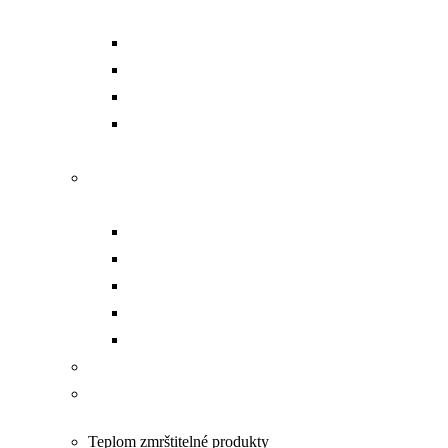
sady
Aku dierovacie náradie
Dierovacie hlavy
Čerpadlá
Príslušenstvo a náhradné
diely
Náradie na prácu s
pásovinou
Dierovanie
Kompletný set
Čerpadlá
Strihanie
Ohýbanie
Opracovanie VN káblov
Náradie na prácu pod
napätím PPN
Teplom zmrštitelné produkty