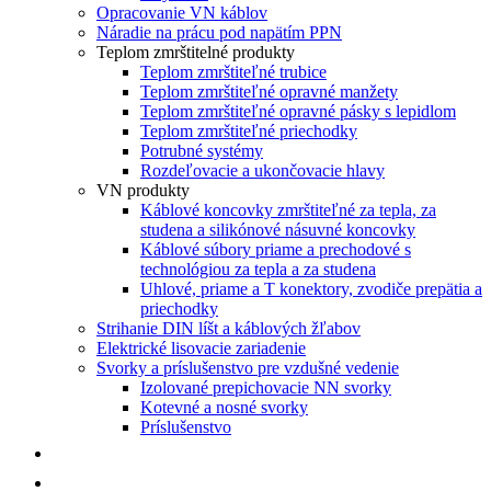
Opracovanie VN káblov
Náradie na prácu pod napätím PPN
Teplom zmrštitelné produkty
Teplom zmrštiteľné trubice
Teplom zmrštiteľné opravné manžety
Teplom zmrštiteľné opravné pásky s lepidlom
Teplom zmrštiteľné priechodky
Potrubné systémy
Rozdeľovacie a ukončovacie hlavy
VN produkty
Káblové koncovky zmrštiteľné za tepla, za
studena a silikónové násuvné koncovky
Káblové súbory priame a prechodové s
technológiou za tepla a za studena
Uhlové, priame a T konektory, zvodiče prepätia a
priechodky
Strihanie DIN líšt a káblových žľabov
Elektrické lisovacie zariadenie
Svorky a príslušenstvo pre vzdušné vedenie
Izolované prepichovacie NN svorky
Kotevné a nosné svorky
Príslušenstvo
NOVINKY
AKCIE