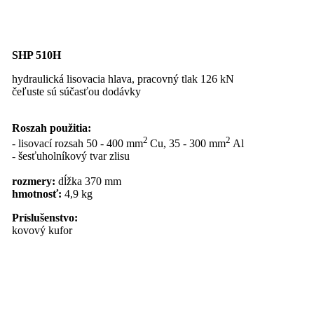
SHP 510H
hydraulická lisovacia hlava, pracovný tlak 126 kN
čeľuste sú súčasťou dodávky
Roszah použitia:
2
2
- lisovací rozsah 50 - 400 mm
Cu, 35 - 300 mm
Al
- šesťuholníkový tvar zlisu
rozmery:
dĺžka 370 mm
hmotnosť:
4,9 kg
Príslušenstvo:
kovový kufor