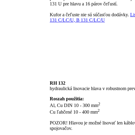
131 U pre hlavu a 16 párov čeľustí.
Kufor a čeľuste nie sú súčasťou dodávky.
Li
131 C/LC/U, B 131 C/LC/U
RH 132
hydraulická lisovacie hlava v robustnom pre
Roszah použitia:
2
Al, Cu DIN 10 - 300 mm
2
Cu ľahčené 10 - 400 mm
POZOR! Hlavou je možné lisovať len káblov
spojovačov.