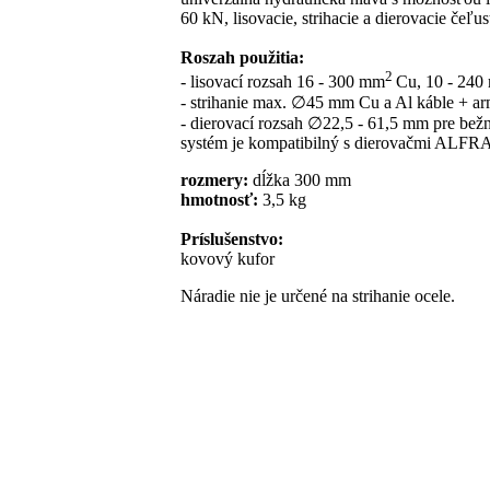
60 kN, lisovacie, strihacie a dierovacie čeľ
Roszah použitia:
2
- lisovací rozsah 16 - 300 mm
Cu, 10 - 24
- strihanie max. ∅45 mm Cu a Al káble + a
- dierovací rozsah ∅22,5 - 61,5 mm pre bežn
systém je kompatibilný s dierovačmi ALFR
rozmery:
dĺžka 300 mm
hmotnosť:
3,5 kg
Príslušenstvo:
kovový kufor
Náradie nie je určené na strihanie ocele.