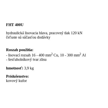
FHT 400U
hydraulická lisovacia hlava, pracovný tlak 120 kN
čeľuste sú súčasťou dodávky
Roszah použitia:
2
2
- lisovací rozsah 16 - 400 mm
Cu, 10 - 300 mm
Al
- šesťuholníkový tvar zlisu
hmotnosť:
3,9 kg
Príslušenstvo:
kovový kufor