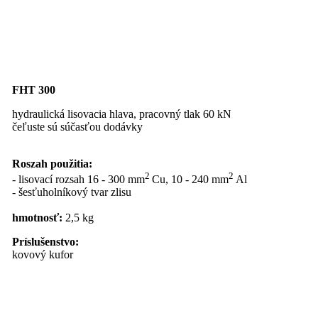
FHT 300
hydraulická lisovacia hlava, pracovný tlak 60 kN
čeľuste sú súčasťou dodávky
Roszah použitia:
2
2
- lisovací rozsah 16 - 300 mm
Cu, 10 - 240 mm
Al
- šesťuholníkový tvar zlisu
hmotnosť:
2,5 kg
Príslušenstvo:
kovový kufor