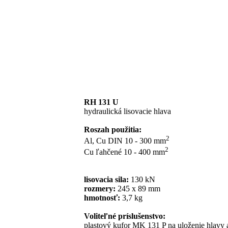
RH 131 U
hydraulická lisovacie hlava
Roszah použitia:
2
Al, Cu DIN 10 - 300 mm
2
Cu ľahčené 10 - 400 mm
lisovacia sila:
130 kN
rozmery:
245 x 89 mm
hmotnosť:
3,7 kg
Voliteľné príslušenstvo:
plastový kufor MK 131 P na uloženie hlavy 