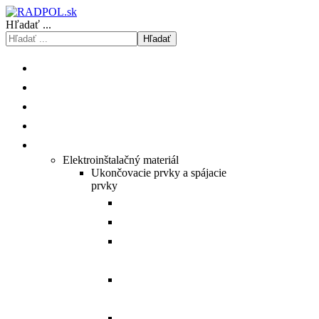
Hľadať ...
Hľadať
ÚVOD
O NÁS
ISHOP
KATALÓGY/CENNÍKY
PRODUKTY
Elektroinštalačný materiál
Ukončovacie prvky a spájacie
prvky
Prehľad Cu medených ôk.
Prehľad Al hliníkových ôk.
Prehľad Al/Cu hybridných
spojovačov.
Prehľad Al/Cu hybridných
ôk.
Prehľad Al hliníkových