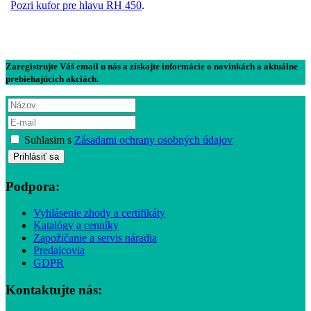
Pozri kufor pre hlavu RH 450
.
Zaregistrujte Váš email u nás a získajte informácie o novinkách a aktuálne
prebiehajúcich akciách.
Suhlasim s
Zásadami ochrany osobných údajov
Podpora:
Vyhlásenie zhody a certifikáty
Katalógy a cenníky
Zapožičanie a servis náradia
Predajcovia
GDPR
Kontaktujte nás: