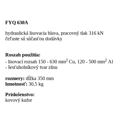
FYQ 630A
hydraulická lisovacia hlava, pracovný tlak 316 kN
čeľuste sú súčasťou dodávky
Roszah použitia:
2
2
- lisovací rozsah 150 - 630 mm
Cu, 120 - 500 mm
Al
- šesťuholníkový tvar zlisu
rozmery:
dĺžka 350 mm
hmotnosť:
30,5 kg
Príslušenstvo:
kovový kufor