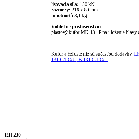
lisovacia sila:
130 kN
rozmery:
216 x 80 mm
hmotnosť:
3,1 kg
Voliteľné príslušenstvo:
plastový kufor MK 131 P na uloženie hlavy 
Kufor a čeľuste nie sú súčasťou dodávky.
Li
131 C/LC/U, B 131 C/LC/U
RH 230