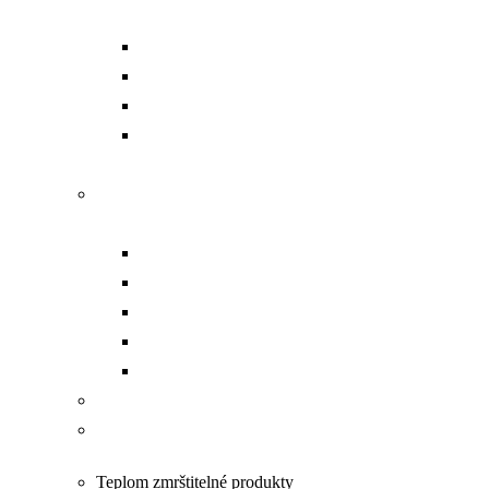
sady
Aku dierovacie náradie
Dierovacie hlavy
Čerpadlá
Príslušenstvo a náhradné
diely
Náradie na prácu s
pásovinou
Dierovanie
Kompletný set
Čerpadlá
Strihanie
Ohýbanie
Opracovanie VN káblov
Náradie na prácu pod
napätím PPN
Teplom zmrštitelné produkty