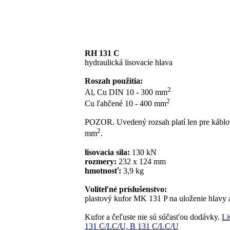
RH 131 C
hydraulická lisovacie hlava
Roszah použitia:
2
Al, Cu DIN 10 - 300 mm
2
Cu ľahčené 10 - 400 mm
POZOR. Uvedený rozsah platí len pre káblov
2
mm
.
lisovacia sila:
130 kN
rozmery:
232 x 124 mm
hmotnosť:
3,9 kg
Voliteľné príslušenstvo:
plastový kufor MK 131 P na uloženie hlavy a
Kufor a čeľuste nie sú súčasťou dodávky.
Li
131 C/LC/U, B 131 C/LC/U