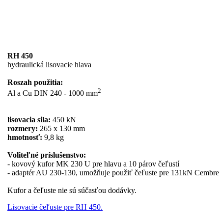
RH 450
hydraulická lisovacie hlava
Roszah použitia:
2
Al a Cu DIN 240 - 1000 mm
lisovacia sila:
450 kN
rozmery:
265 x 130 mm
hmotnosť:
9,8 kg
Voliteľné príslušenstvo:
- kovový kufor MK 230 U pre hlavu a 10 párov čeľustí
- adaptér AU 230-130, umožňuje použiť čeľuste pre 131kN Cembre 
Kufor a čeľuste nie sú súčasťou dodávky.
Lisovacie čeľuste pre RH 450.