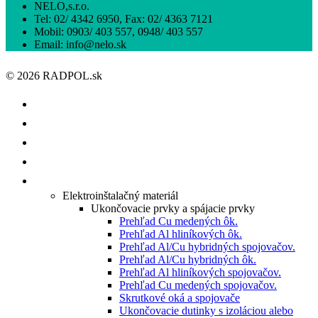
NELO,s.r.o.
Tel: 02/ 4342 6950, Fax: 02/ 4363 7121
Mobil: 0903/ 403 557, 0948/ 403 557
Email: info@nelo.sk
© 2026 RADPOL.sk
ÚVOD
O NÁS
ISHOP
KATALÓGY/CENNÍKY
PRODUKTY
Elektroinštalačný materiál
Ukončovacie prvky a spájacie prvky
Prehľad Cu medených ôk.
Prehľad Al hliníkových ôk.
Prehľad Al/Cu hybridných spojovačov.
Prehľad Al/Cu hybridných ôk.
Prehľad Al hliníkových spojovačov.
Prehľad Cu medených spojovačov.
Skrutkové oká a spojovače
Ukončovacie dutinky s izoláciou alebo