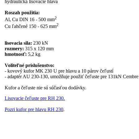
hydraulická lisovacie hlava
Roszah použitia:
2
Al, Cu DIN 16 - 500 mm
2
Cu ľahčené 150 - 625 mm
lisovacia sila:
230 kN
rozmery:
315 x 120 mm
hmotnosť:
5,2 kg
Voliteľné príslušenstvo:
- kovový kufor MK 230 U pre hlavu a 10 párov čeľustí
- adaptér AU 230-130, umožňuje použiť čeľuste pre 131kN Cembre 
Kufor a čeľuste nie sú súčasťou dodávky.
Lisovacie čeľuste pre RH 230.
Pozri kufor pre hlavu RH 230
.