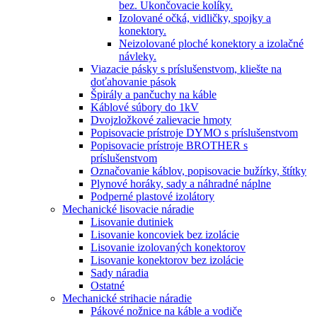
bez. Ukončovacie kolíky.
Izolované očká, vidličky, spojky a
konektory.
Neizolované ploché konektory a izolačné
návleky.
Viazacie pásky s príslušenstvom, kliešte na
doťahovanie pások
Špirály a pančuchy na káble
Káblové súbory do 1kV
Dvojzložkové zalievacie hmoty
Popisovacie prístroje DYMO s príslušenstvom
Popisovacie prístroje BROTHER s
príslušenstvom
Označovanie káblov, popisovacie bužírky, štítky
Plynové horáky, sady a náhradné náplne
Podperné plastové izolátory
Mechanické lisovacie náradie
Lisovanie dutiniek
Lisovanie koncoviek bez izolácie
Lisovanie izolovaných konektorov
Lisovanie konektorov bez izolácie
Sady náradia
Ostatné
Mechanické strihacie náradie
Pákové nožnice na káble a vodiče