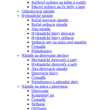
Račňové nožnice na káble a vodiče
Pákové nožnice na Fe drôty a laná
Odizolovacie náradie
Hydraulické náradie
Ručné lisovacie náradie
Ručné strihacie náradie
Aku náradie
Hydraulické hlavy lisovacie
Hydraulické hlavy strihacie
Strihacie sety na prácu pod napätím
Čerpadlá
Príslušenstvo
Náradie na dierovanie plechov
Mechanické dierovače a sady
Hydraulické dierovače a sady
Aku dierovacie náradie
Dierovacie hlavy
Čerpadlá
Príslušenstvo a náhradné diely
Náradie na prácu s pásovinou
Dierovanie
Kompletný set
Čerpadlá
Strihanie
Ohýbanie