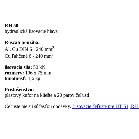
RH 50
hydraulická lisovacie hlava
Roszah použitia:
2
Al, Cu DIN 6 - 240 mm
2
Cu ľahčené 6 - 240 mm
lisovacia sila:
50 kN
rozmery:
196 x 75 mm
hmotnosť:
1,6 kg
Príslušenstvo:
plastový kufor na kliešte a 20 párov čeľustí
Čeľuste nie sú súčasťou dodávky.
Lisovacie čeľuste pre HT 51, RH